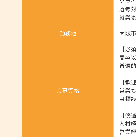
クライ
選考対
就業後
勤務地
大阪市
【必須
高卒以
普遍的
【歓迎
応募資格
営業も
目標設
【優遇
人材経
営業経