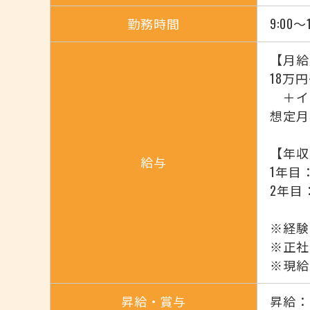
勤務時間
9:00
【月給
18万円
＋イン
想定月
【年収
給与
1年目
2年目
※経験
※正社
※現給
昇給・賞与
昇給：